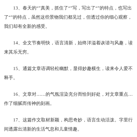
13、春天的“”真美，抓住了“”写，写出了“”的特点，也写出
了“”的特点，虽然这些景物我们都见过，但透过你的细心观察，
我们却有全新的感受。
14、全文节奏明快，语言清新，始终洋溢着诙谐与风趣，读
来其乐无穷。
15、通
篇文章语调轻松幽默，显得妙趣横生，读来令人爱不
释手。
16、文章对……的气氛渲染充分而恰到好处，对文章重点…
作了细腻而传神的刻画。
17、这
篇
作文取材新颖，构思奇妙，语言生动活泼。字里行
间透露出清新的生活气息和儿童情趣。