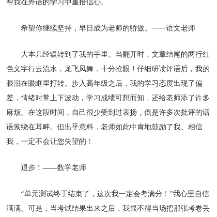
帮我在外语的学习中重拾信心。
希望你继续坚持，早日成为老师的骄傲。——语文老师
大本几经辗转到了我的手里。当翻开时，文章结尾的两行红
色文字行云流水，龙飞凤舞，十分抢眼！仔细研读评语后，我的
眼泪在眼眶里打转。步入高年级之后，我的学习态度出现了偏
差，情绪时常上下波动，学习成绩可想而知，还给老师添了许多
麻烦。在这段时间，自己很少受到过表扬，倒是许多次批评的话
语萦绕在耳畔。但出乎意料，老师如此中肯地鼓励了我、相信
我，一定不会让您失望的！
退步！——数学老师
“单元测试终于结束了，这次我一定会考满分！”我心里自信
满满。可是，当考试结果出来之后，我恨不得当场把那张考卷丢