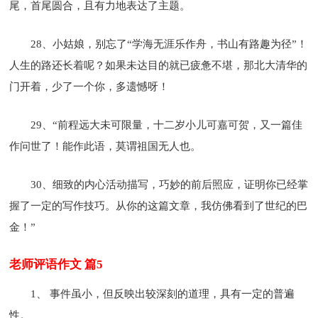
尾，首尾圆合，且有力地表达了主题。
28、小姑娘，别忘了“学海无涯乐作舟，书山有路趣为径”！
人生的路还长着呢？如果未达目的就已疲惫不堪，那北大清华的
门开着，少了一个你，多遗憾呀！
29、“前程远大未可限量，十二岁小儿可嘉可贺，又一
篇佳
作问世了！能作此语，莫谓祖国无人也。
30、细致的内心活动描写，巧妙的前后照应，证明你已经掌
握了一定的
写作技巧。从你的这
篇文章，我仿佛看到了世纪的巴
金！”
老师评语作文 篇5
1、 事件虽小，但反映出较深刻的道理，具有一定的普遍
性。