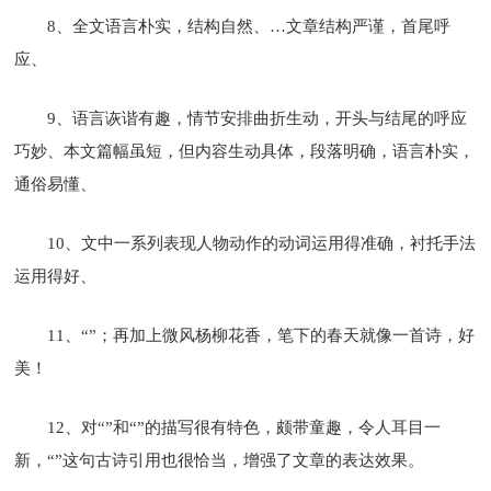
8、全文语言朴实，结构自然、…文章结构严谨，首尾呼
应、
9、语言诙谐有趣，情节安排曲折生动，开头与结尾的呼应
巧妙、
本文
篇幅虽短，但内容生动具体，段落明确，语言朴实，
通俗易懂、
10、文中一系列表现人物动作的动词运用得准确，衬托手法
运用得好、
11、“”；再加上微风杨柳花香，笔下的春天就像一首诗，好
美！
12、对“”和“”的描写很有特色，颇带童趣，令人耳目一
新，“”这句古诗引用也很恰当，增强了文章的表达效果。