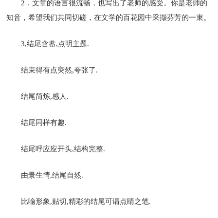
2．文章的语言很流畅，也写出了老师的感受。你是老师的
知音，希望我们共同切磋，在文学的百花园中采撷芬芳的一束。
3,结尾含蓄,点明主题.
结束得有点突然,夸张了.
结尾简炼,感人.
结尾同样有趣.
结尾呼应应开头,结构完整.
由景生情,结尾自然.
比喻形象,贴切,精彩的结尾可谓点睛之笔.