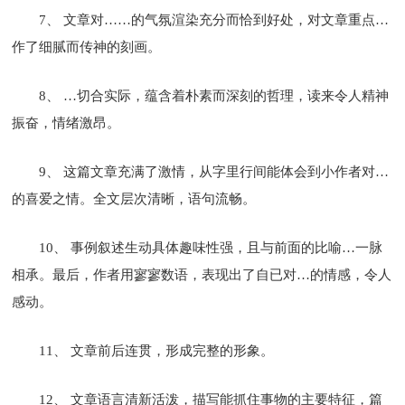
7、 文章对……的气氛渲染充分而恰到好处，对文章重点…
作了细腻而传神的刻画。
8、 …切合实际，蕴含着朴素而深刻的哲理，读来令人精神
振奋，情绪激昂。
9、 这篇文章充满了激情，从字里行间能体会到小作者对…
的喜爱之情。全文层次清晰，语句流畅。
10、 事例叙述生动具体趣味性强，且与前面的比喻…一脉
相承。最后，作者用寥寥数语，表现出了自已对…的情感，令人
感动。
11、 文章前后连贯，形成完整的形象。
12、 文章语言清新活泼，描写能抓住事物的主要特征，篇