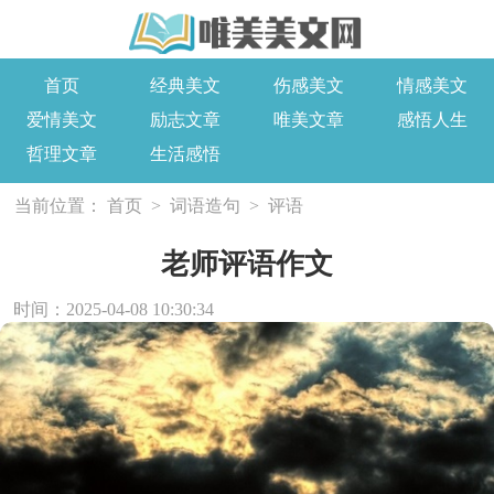
首页
经典美文
伤感美文
情感美文
爱情美文
励志文章
唯美文章
感悟人生
哲理文章
生活感悟
当前位置：
首页
>
词语造句
>
评语
老师评语作文
时间：2025-04-08 10:30:34