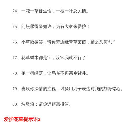
74、一花一草皆生命，一枝一叶总关情。
75、问坛哪得绿如许，为有大家来爱护！
76、小草微微笑，请你旁边绕青草茵茵，踏之又何忍？
77、花草树木都是宝，没它我就不行了。
78、植一树绿荫，让鸟雀不再离乡背井。
79、喜欢你深情的注视，讨厌用刀子表达对我的刻骨铭心。
80、垃圾箱：请你近距离投篮。
爱护花草提示语2