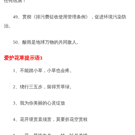
任何纸屑！
49、贯彻《排污费征收使用管理条例》，促进环境污染防
治。
50、酸雨是地球万物的共同敌人。
爱护花草提示语3
1、不能踏小草，小草也会疼。
2、绕行三五步，留得芳草绿。
3、我为你美丽的心灵绽放
4、花开堪赏直须赏，莫要折花空赏枝