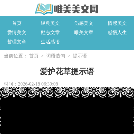
首页
经典美文
伤感美文
情感美文
爱情美文
励志文章
唯美文章
感悟人生
哲理文章
生活感悟
当前位置：
首页
>
词语造句
>
提示语
爱护花草提示语
时间：2026-02-18 06:39:08