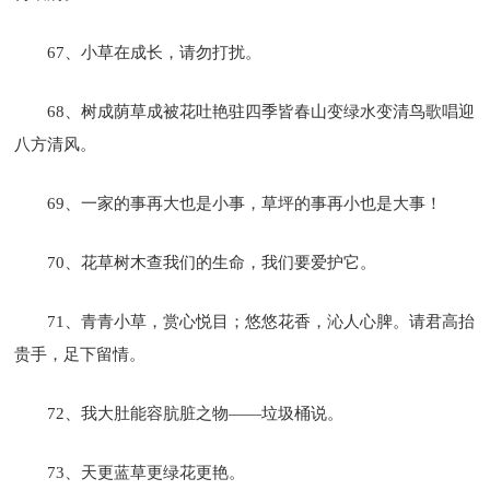
67、小草在成长，请勿打扰。
68、树成荫草成被花吐艳驻四季皆春山变绿水变清鸟歌唱迎
八方清风。
69、一家的事再大也是小事，草坪的事再小也是大事！
70、花草树木查我们的生命，我们要爱护它。
71、青青小草，赏心悦目；悠悠花香，沁人心脾。请君高抬
贵手，足下留情。
72、我大肚能容肮脏之物——垃圾桶说。
73、天更蓝草更绿花更艳。