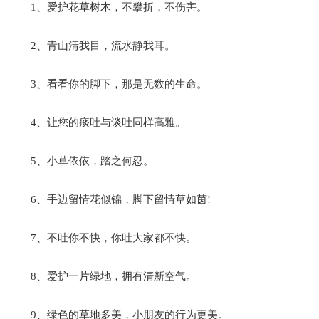
1、爱护花草树木，不攀折，不伤害。
2、青山清我目，流水静我耳。
3、看看你的脚下，那是无数的生命。
4、让您的痰吐与谈吐同样高雅。
5、小草依依，踏之何忍。
6、手边留情花似锦，脚下留情草如茵!
7、不吐你不快，你吐大家都不快。
8、爱护一片绿地，拥有清新空气。
9、绿色的草地多美，小朋友的行为更美。