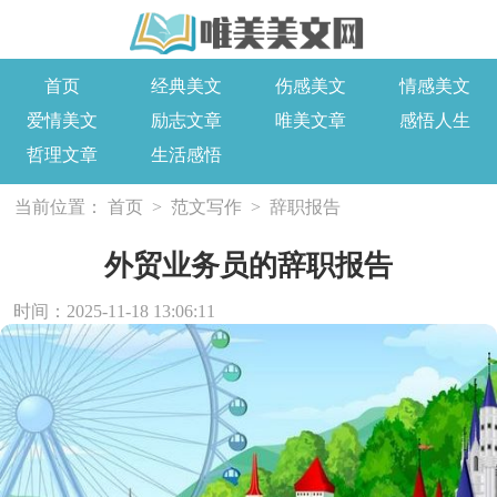
首页
经典美文
伤感美文
情感美文
爱情美文
励志文章
唯美文章
感悟人生
哲理文章
生活感悟
当前位置：
首页
>
范文写作
>
辞职报告
外贸业务员的辞职报告
时间：2025-11-18 13:06:11