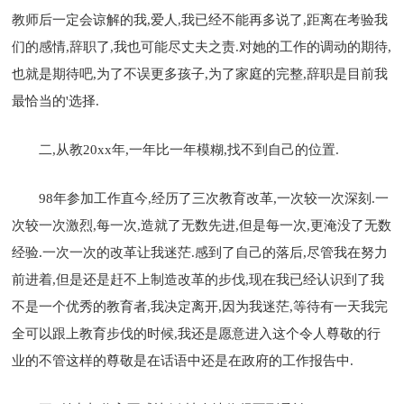
教师后一定会谅解的我,爱人,我已经不能再多说了,距离在考验我
们的感情,辞职了,我也可能尽丈夫之责.对她的工作的调动的期待,
也就是期待吧,为了不误更多孩子,为了家庭的完整,辞职是目前我
最恰当的'选择.
二,从教20xx年,一年比一年模糊,找不到自己的位置.
98年参加工作直今,经历了三次教育改革,一次较一次深刻.一
次较一次激烈,每一次,造就了无数先进,但是每一次,更淹没了无数
经验.一次一次的改革让我迷茫.感到了自己的落后,尽管我在努力
前进着,但是还是赶不上制造改革的步伐,现在我已经认识到了我
不是一个优秀的教育者,我决定离开,因为我迷茫,等待有一天我完
全可以跟上教育步伐的时候,我还是愿意进入这个令人尊敬的行
业的不管这样的尊敬是在话语中还是在政府的工作报告中.