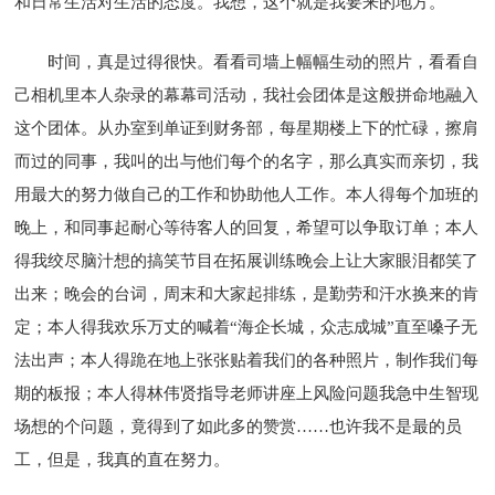
和日常生活对生活的态度。我想，这个就是我要来的地方。
时间，真是过得很快。看看司墙上幅幅生动的照片，看看自
己相机里本人杂录的幕幕司活动，我社会团体是这般拼命地融入
这个团体。从办室到单证到财务部，每星期楼上下的忙碌，擦肩
而过的同事，我叫的出与他们每个的名字，那么真实而亲切，我
用最大的努力做自己的工作和协助他人工作。本人得每个加班的
晚上，和同事起耐心等待客人的回复，希望可以争取订单；本人
得我绞尽脑汁想的搞笑节目在拓展训练晚会上让大家眼泪都笑了
出来；晚会的台词，周末和大家起排练，是勤劳和汗水换来的肯
定；本人得我欢乐万丈的喊着“海企长城，众志成城”直至嗓子无
法出声；本人得跪在地上张张贴着我们的各种照片，制作我们每
期的板报；本人得林伟贤指导老师讲座上风险问题我急中生智现
场想的个问题，竟得到了如此多的赞赏……也许我不是最的员
工，但是，我真的直在努力。