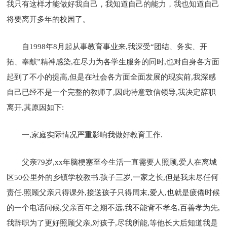
我只有这样才能做好我自己，我知道自己的能力，我也知道自己
将要离开多年的校园了。
自1998年8月起从事教育事业来,我深受“团结、务实、开
拓、奉献”精神感染,在尽力为各学生服务的同时,也对自身各方面
起到了不小的提高,但是在社会各方面全面发展的现实前,我深感
自己已经不是一个完整的教师了,因此特意致信领导,我决定辞职
离开,其原因如下:
一,家庭实际情况严重影响我做好教育工作.
父亲79岁,xx年脑梗塞至今生活一直需要人照顾,爱人在离城
区50公里外的乡镇学校教书.孩子三岁,一家之长,但是我未尽任何
责任.照顾父亲只得课外,接送孩子只得周末,爱人,也就是疲倦时候
的一个电话问候,父亲百年之期不远,我不能背不孝名,百善孝为先,
我辞职为了更好照顾父亲,对孩子,尽我所能,等他长大后知道我是