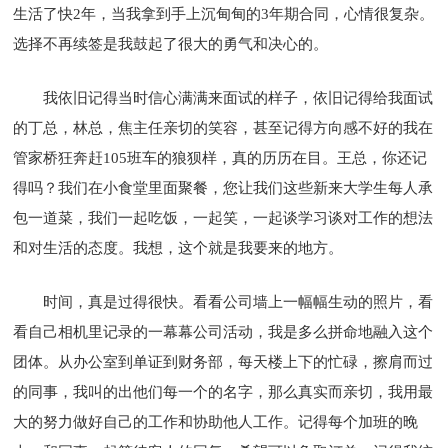
生活了快2年，当我拿到手上沉甸甸的3年期合同，心情很复杂。
选择不再续签是我鼓起了很大的勇气和决心的。
我依旧记得当时信心满满来面试的样子，依旧记得给我面试
的丁总，林总，焦主任亲切的笑容，甚至记得方向感不好的我在
管家桥狂奔赶105班车的狼狈样，真的历历在目。王总，你还记
得吗？我们在小食堂里面聚餐，您让我们这些新来大学生每人承
包一道菜，我们一起吃饭，一起笑，一起谈学习谈对工作的想法
和对生活的态度。我想，这个就是我要来的地方。
时间，真是过得很快。看看公司墙上一幅幅生动的照片，看
看自己相机里记录的一幕幕公司活动，我是多么拼命地融入这个
团体。从办公室到单证到财务部，每天楼上下的忙碌，擦肩而过
的同事，我叫的出他们每一个的名字，那么真实而亲切，我用最
大的努力做好自己的工作和协助他人工作。记得每个加班的晚