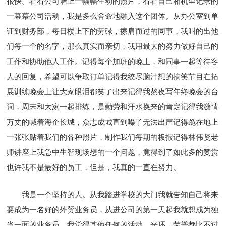
很快。看看公司墙上一幅幅生动的照片，看看自己相机里记录的
一幕幕公司活动，我是多么舍命地融入这个团体。从办公室到单
证到财务部，每日楼上下的劳碌，擦肩而过的同事，我叫的出他
们每一个的名字，那么真实而亲切，我用最大的努力做好自己的
工作和协助他人工作。记得每个加班的晚上，和同事一起等待客
人的回复，希望可以争取订单记得我绞尽脑汁想的搞笑节目在拓
展训练晚会上让大家眼泪都笑了出来记得我熬夜写年终晚会的台
词，周末和大家一起排练，是勤劳和汗水换来的肯定记得我激情
万丈的喊着海企长城，众志成城直到嗓子无法出声记得跪在地上
一张张贴着我们的各种照片，制作我们每期的板报记得林伟贤老
师讲座上我急中生智现场想的一个问题，竟得到了如此多的赞赏
也许我不是最好的员工，但是，我真的一直在努力。
我是一个坚持的人。从我踏进学校的大门我就告知自己将来
要成为一名好的外贸业务员，从进公司的第一天起我就想成为独
当一面的业务员，我觉得其他任何的活动、光环、荣誉都比不过