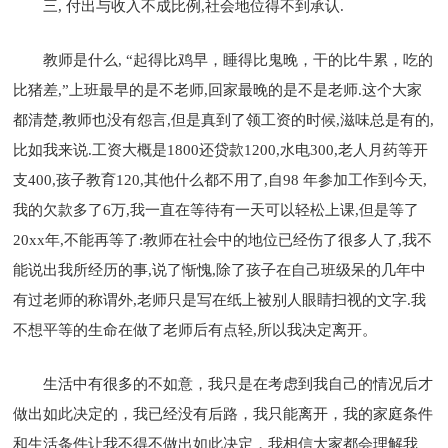
三, 付出与收入不成比例,社会地位得不到承认.
教师是什么, “起得比鸡早，睡得比鬼晚，干的比牛累，吃的
比猪差,”上班最早的是不老师,回家最晚的是不是老师.这个大家
都清楚,教师也没有怨言,但是真到了领工资的时候,滋味总是有的,
比如我来说.工资大概是1800还贷款1200,水电300,老人月药等开
支400,孩子教育120,其他什么都不用了,自98 年参加工作到今天,
我的欠款多了6万,我一直在等待有一天可以轻松上课,但是等了
20xx年,不能再等了:教师在社会中的地位已经伤了很多人了,我不
能说出我所经历的事,说了惭愧,除了孩子在自己班级呆的几年中
有过老师的称谓外,老师只是写在纸上被别人眼睛扫视的文字.我
不想平等的生命在做了老师后有点轻,所以我决定离开。
生活中有很多的不如意，我只是在考虑到我自己的情况后才
做出如此决定的，我已经没有后路，我只能离开，我的家庭条件
和生活条件让我不得不做出如此决定，我相信大家都会理解我