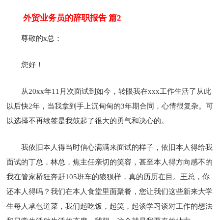
外贸业务员的辞职报告 篇2
尊敬的x总：
您好！
从20xx年11月次面试到如今，转眼我在xxx工作生活了从此
以后快2年，当我拿到手上沉甸甸的3年期合同，心情很复杂。可
以选择不再续签是我鼓起了很大的勇气和决心的。
我依旧本人得当时信心满满来面试的样子，依旧本人得给我
面试的丁总，林总，焦主任亲切的笑容，甚至本人得方向感不的
我在管家桥狂奔赶105班车的狼狈样，真的历历在目。王总，你
还本人得吗？我们在本人食堂里面聚餐，您让我们这些新来大学
生每人承包道菜，我们起吃饭，起笑，起谈学习谈对工作的想法