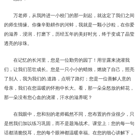
万老师，从我跨进一小校门的那一刻起，就这定了我们之间
的师生情缘。你像辛勤耕作的河蚌，我就是一颗小沙粒，在你爱
的滋养．浸润．打磨下，历经五年的美好时光，终于变成了晶莹
透亮的珍珠。
在记忆的长河里，您是一位勤劳的园丁！用甘露来浇灌我
们，让我们茁壮成长。您是一只小小的蜡烛，燃烧了自己，照亮
了别人，我为我们的.道路，点明了路灯；您是一位善解人意的
母亲，我们在您温暖的怀抱中长大。看，那一朵朵怒放的鲜花，
那一朵没有您心血的浇灌，汗水的滋养呢？
在我眼中，您和别的老师截然不同，您布置的作业很少，只
是然我们加以练习巩固，而不是题海战术。课堂上：您的每一句
话都清脆悦耳，您的每个眼神都温暖幸福。在您的细心讲解下，