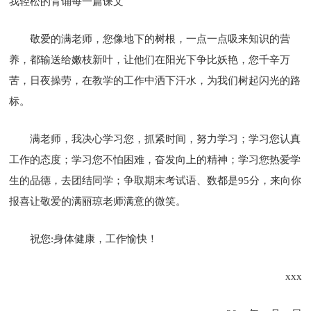
我轻松的背诵每一篇课文
敬爱的满老师，您像地下的树根，一点一点吸来知识的营
养，都输送给嫩枝新叶，让他们在阳光下争比妖艳，您千辛万
苦，日夜操劳，在教学的工作中洒下汗水，为我们树起闪光的路
标。
满老师，我决心学习您，抓紧时间，努力学习；学习您认真
工作的态度；学习您不怕困难，奋发向上的精神；学习您热爱学
生的品德，去团结同学；争取期末考试语、数都是95分，来向你
报喜让敬爱的满丽琼老师满意的微笑。
祝您:身体健康，工作愉快！
xxx