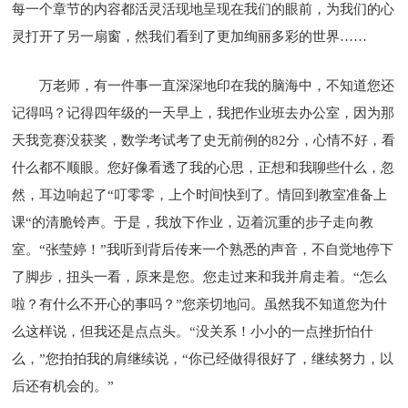
每一个章节的内容都活灵活现地呈现在我们的眼前，为我们的心
灵打开了另一扇窗，然我们看到了更加绚丽多彩的世界……
万老师，有一件事一直深深地印在我的脑海中，不知道您还
记得吗？记得四年级的一天早上，我把作业班去办公室，因为那
天我竞赛没获奖，数学考试考了史无前例的82分，心情不好，看
什么都不顺眼。您好像看透了我的心思，正想和我聊些什么，忽
然，耳边响起了“叮零零，上个时间快到了。情回到教室准备上
课“的清脆铃声。于是，我放下作业，迈着沉重的步子走向教
室。“张莹婷！”我听到背后传来一个熟悉的声音，不自觉地停下
了脚步，扭头一看，原来是您。您走过来和我并肩走着。“怎么
啦？有什么不开心的事吗？”您亲切地问。虽然我不知道您为什
么这样说，但我还是点点头。“没关系！小小的一点挫折怕什
么，”您拍拍我的肩继续说，“你已经做得很好了，继续努力，以
后还有机会的。”