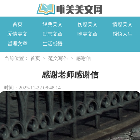
首页
经典美文
伤感美文
情感美文
爱情美文
励志文章
唯美文章
感悟人生
哲理文章
生活感悟
当前位置：
首页
>
范文写作
>
感谢信
感谢老师感谢信
时间：2025-11-22 08:48:14