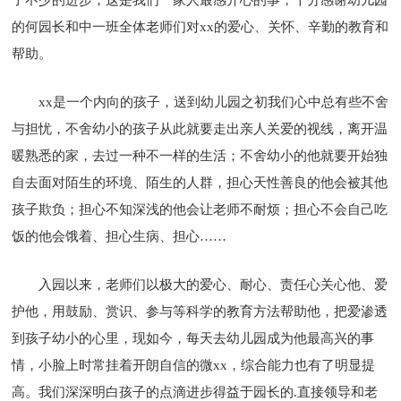
的何园长和中一班全体老师们对xx的爱心、关怀、辛勤的教育和
帮助。
xx是一个内向的孩子，送到幼儿园之初我们心中总有些不舍
与担忧，不舍幼小的孩子从此就要走出亲人关爱的视线，离开温
暖熟悉的家，去过一种不一样的生活；不舍幼小的他就要开始独
自去面对陌生的环境、陌生的人群，担心天性善良的他会被其他
孩子欺负；担心不知深浅的他会让老师不耐烦；担心不会自己吃
饭的他会饿着、担心生病、担心……
入园以来，老师们以极大的爱心、耐心、责任心关心他、爱
护他，用鼓励、赏识、参与等科学的教育方法帮助他，把爱渗透
到孩子幼小的心里，现如今，每天去幼儿园成为他最高兴的事
情，小脸上时常挂着开朗自信的微xx，综合能力也有了明显提
高。我们深深明白孩子的点滴进步得益于园长的.直接领导和老