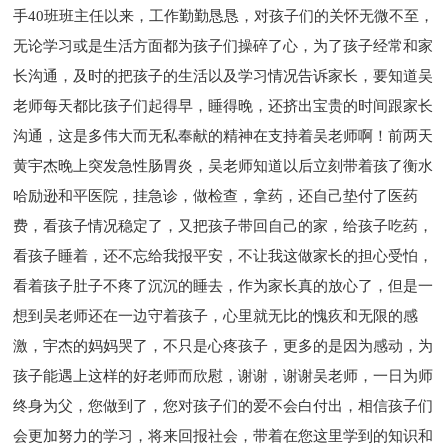
手40班班主任以来，工作勤勤恳恳，对孩子们的关怀无微不至，
无论学习或是生活方面都为孩子们操碎了心，为了孩子经常和家
长沟通，及时的把孩子的生活以及学习情况告诉家长，要知道吴
老师每天都比孩子们起得早，睡得晚，还挤出宝贵的时间跟家长
沟通，这是多伟大而无私奉献的精神在支持着吴老师啊！前两天
黄宇杰晚上突发急性肠胃炎，吴老师知道以后立刻带着孩了衡水
哈励逊和平医院，挂急诊，做检查，拿药，还自己垫付了医药
费，看孩子情况稳定了，又把孩子带回自己的家，给孩子吃药，
看孩子睡着，还不忘给我报平安，不让我这做家长的担心受怕，
看着孩子肚子不疼了沉沉的睡去，作为家长真的放心了，但是一
想到吴老师还在一边守着孩子，心里就无比的愧疚和无限的感
激，宇杰的妈妈哭了，不只是心疼孩子，更多的是因为感动，为
孩子能遇上这样的好老师而欣慰，谢谢，谢谢吴老师，一日为师
终身为父，您做到了，您对孩子们的爱不会白付出，相信孩子们
会更加努力的学习，将来回报社会，带着在您这里学到的知识和