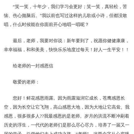
“笑一笑，十年少，我们学习会更好；笑一笑，真轻松，苦
恼、伤心抛脑后。”我以前也写过这样的儿歌或小诗，但都没敢
唱，什么时候能在你面前开心地唱一唱呢？
最后，老师，我要对你说：新年要到了，祝愿你健健康康，
幸幸福福，和和美美，快快乐乐地度过每天！好人一生平安！！
给老师的一封感恩信
敬爱的老师：
您好！鲜花感恩雨露。因为雨露滋润它成长，苍鹰感恩长
空，因为长空让它飞翔，高山感恩大地，因为大地让它高耸。我
感恩，很多很多人??我最感恩的是老师。岁月的洪流不断冲刷着
历史的浮生，一代代的老师们是那么尽心尽力，培养了一届又一
届的学子，引领他们走上成功之路。“老师”，这两个字从心底呼