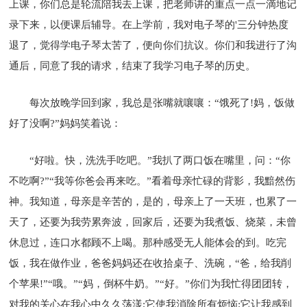
上课，你们总是轮流陪我去上课，把老师讲的重点一点一滴地记
录下来，以便课后辅导。在上学前，我对电子琴的'三分钟热度
退了，觉得学电子琴太苦了，便向你们抗议。你们和我进行了沟
通后，同意了我的请求，结束了我学习电子琴的历史。
每次放晚学回到家，我总是张嘴就嚷嚷：“饿死了!妈，饭做
好了没啊?”妈妈笑着说：
“好啦。快，洗洗手吃吧。”我扒了两口饭在嘴里，问：“你
不吃啊?”“我等你爸会再来吃。”看着母亲忙碌的背影，我黯然伤
神。我知道，母亲是辛苦的，是的，母亲上了一天班，也累了一
天了，还要为我劳累奔波，回家后，还要为我煮饭、烧菜，未曾
休息过，连口水都顾不上喝。那种感受无人能体会的到。吃完
饭，我在做作业，爸爸妈妈还在收拾桌子、洗碗，“爸，给我削
个苹果!”“哦。”“妈，倒杯牛奶。”“好。”你们为我忙得团团转，
对我的关心在我心中久久荡漾;它使我消除所有烦恼;它让我感到