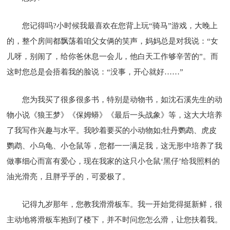
您记得吗?小时候我最喜欢在您背上玩“骑马”游戏，大晚上
的，整个房间都飘荡着咱父女俩的笑声，妈妈总是对我说：“女
儿呀，别闹了，给你爸休息一会儿，他白天工作够辛苦的”。而
这时您总是会捂着我的脸说：“没事，开心就好……”
您为我买了很多很多书，特别是动物书，如沈石溪先生的动
物小说《狼王梦》《保姆蟒》《最后一头战象》等，这大大培养
了我写作兴趣与水平。我吵着要买的小动物如;牡丹鹦鹉、虎皮
鹦鹉、小乌龟、小仓鼠等，您都一一满足我，这无形中培养了我
做事细心而富有爱心，现在我家的这只小仓鼠‘黑仔’给我照料的
油光滑亮，且胖乎乎的，可爱极了。
记得九岁那年，您教我滑滑板车。我一开始觉得挺新鲜，很
主动地将滑板车抱到了楼下，并不时问您怎么滑，让您扶着我。