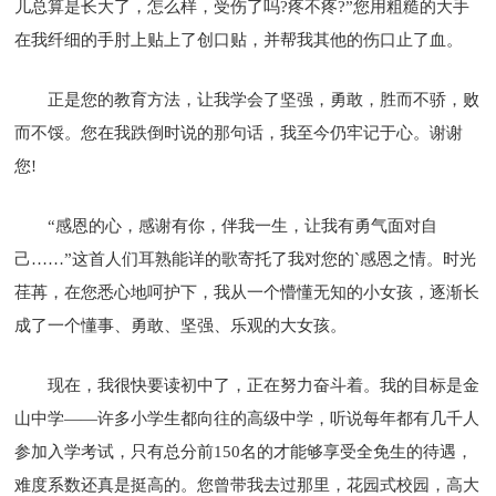
儿总算是长大了，怎么样，受伤了吗?疼不疼?”您用粗糙的大手
在我纤细的手肘上贴上了创口贴，并帮我其他的伤口止了血。
正是您的教育方法，让我学会了坚强，勇敢，胜而不骄，败
而不馁。您在我跌倒时说的那句话，我至今仍牢记于心。谢谢
您!
“感恩的心，感谢有你，伴我一生，让我有勇气面对自
己……”这首人们耳熟能详的歌寄托了我对您的`感恩之情。时光
荏苒，在您悉心地呵护下，我从一个懵懂无知的小女孩，逐渐长
成了一个懂事、勇敢、坚强、乐观的大女孩。
现在，我很快要读初中了，正在努力奋斗着。我的目标是金
山中学——许多小学生都向往的高级中学，听说每年都有几千人
参加入学考试，只有总分前150名的才能够享受全免生的待遇，
难度系数还真是挺高的。您曾带我去过那里，花园式校园，高大