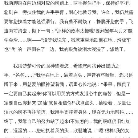
我两脚踏在两边相对应的脚踏上，两手握住把手，保持好平衡。
您则在一旁扶住我的左手手臂，耐心地教导我。许久，我仍然需
要靠您扶着才能勉强滑行。我有些不耐烦了，挣脱开您的手，飞
速向前滑去，抛下一句：“那样的效率太慢啦!要到猴年马月才能
学会滑……啊——”没等我说完，我就重重地跌倒在地，滑板车
也“乓”的一声倒在了一边。我的眼角被泪水浸湿了，渗透了。
我用楚楚可怜的眼神望着您，希望您向我伸出援助之
手。“爸爸……”我坐在地上，皱着眉头，声音有些哽咽。您只是
蹲下来，用慈爱的眼神望着我，语重心长地说：“果果，跌倒了
一定要自己爬起来!你可以用哭的方式发泄心中的痛苦，但是一
定要自己爬起来!加油!爸爸相信你!”我点点头，抽噎着，尽量让
泪水的脚不再往前迈。我用手支撑着身体，腿在无力地颤抖……
终于，我靠自己的努力站了起来!不知怎的，我的眼眶仍旧红红
的，湿湿的……您轻抚着我的头，欣慰地说：“嗯!很棒!我的女