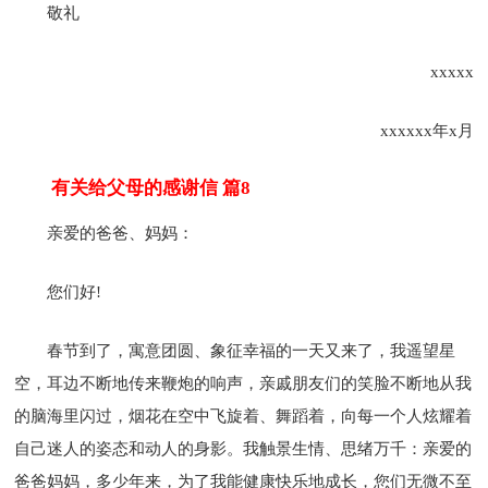
敬礼
xxxxx
xxxxxx年x月
有关给父母的感谢信 篇8
亲爱的爸爸、妈妈：
您们好!
春节到了，寓意团圆、象征幸福的一天又来了，我遥望星
空，耳边不断地传来鞭炮的响声，亲戚朋友们的笑脸不断地从我
的脑海里闪过，烟花在空中飞旋着、舞蹈着，向每一个人炫耀着
自己迷人的姿态和动人的身影。我触景生情、思绪万千：亲爱的
爸爸妈妈，多少年来，为了我能健康快乐地成长，您们无微不至