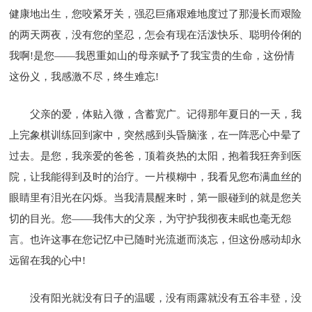
健康地出生，您咬紧牙关，强忍巨痛艰难地度过了那漫长而艰险
的两天两夜，没有您的坚忍，怎会有现在活泼快乐、聪明伶俐的
我啊!是您——我恩重如山的母亲赋予了我宝贵的生命，这份情
这份义，我感激不尽，终生难忘!
父亲的爱，体贴入微，含蓄宽广。记得那年夏日的一天，我
上完象棋训练回到家中，突然感到头昏脑涨，在一阵恶心中晕了
过去。是您，我亲爱的爸爸，顶着炎热的太阳，抱着我狂奔到医
院，让我能得到及时的治疗。一片模糊中，我看见您布满血丝的
眼睛里有泪光在闪烁。当我清晨醒来时，第一眼碰到的就是您关
切的目光。您——我伟大的父亲，为守护我彻夜未眠也毫无怨
言。也许这事在您记忆中已随时光流逝而淡忘，但这份感动却永
远留在我的心中!
没有阳光就没有日子的温暖，没有雨露就没有五谷丰登，没