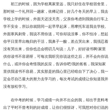
初三的时候，因为学校离家里远，我只好住在学校宿舍里，
那时候一个礼拜回一趟家，依稀记得，好几个冬天的早上，我去
学校上学的时候，外面天还没天亮，父亲你考虑到我骑自行车上
学不安全，所以你就陪同一起早早起床，用摩托车送我去学校。
外面寒风刺骨，我说不用你送，可你却说没事，你不怕冷，想起
你平日里早出晚归的干活，我鼻子一酸，差点哭出来，我强忍着
没有哭出来，但你也总会唠叨几句说：儿子，好好读书啊!家里
供你读书不容易呀，可每次我听完你说这些之后，并不会向你说
什么，或许你会奇怪我的反应，告诉你吧!我的爸爸，我深知家
里供我读书不容易，其实那是的我心里已经暗自下了决心，我一
定会尽自己最大的努力去学习的，每次考试的成绩让你知道我并
没有放松学习。
在中考的时候，学习成绩一向并不出众的我，却出乎意料考
出了平时不曾考到的好成绩，让你们很惊讶，可我想对你们说的