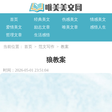
首页
经典美文
伤感美文
情感美文
爱情美文
励志文章
唯美文章
感悟人生
哲理文章
生活感悟
当前位置：
首页
>
范文写作
>
教案
狼教案
时间：2026-05-01 23:51:04