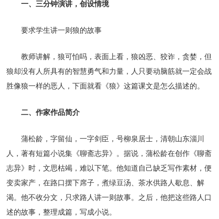
一、三分钟演讲，创设情境
要求学生讲一则狼的故事
教师讲解，狼可怕吗，表面上看，狼凶恶、狡诈，贪婪，但
狼却没有人所具有的智慧勇气和力量，人只要动脑筋就一定会战
胜像狼一样的恶人，下面就看《狼》这篇课文是怎么描述的。
二、作家作品简介
蒲松龄，字留仙，一字剑臣，号柳泉居士，清朝山东淄川
人，著有短篇小说集《聊斋志异》。据说，蒲松龄在创作《聊斋
志异》时，文思枯竭，难以下笔。他知道自己缺乏写作素材，便
变卖家产，在路口摆下席子，煮绿豆汤、茶水供路人歇息、解
渴。他不收分文，只求路人讲一则故事。之后，他把这些路人口
述的故事，整理成篇，写成小说。