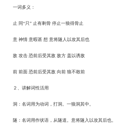
一词多义：
止 同“只” 止有剩骨 停止一狼得骨止
意 神情 意暇甚 想 意将隧人以攻其后也
敌 攻击 恐前后受其敌 敌方 盖以诱敌
前 前面 恐前后受其敌 向前 狼不敢前
２、讲解词性活用
洞：名词用为动词，打洞。一狼洞其中。
隧：名词用作状语，从隧道。意将隧入以攻其后也。