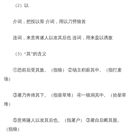
（2）以
介词，把投以骨 介词，用以刀劈狼首
连词，来意将遂人以攻其后也 连词，用来盖以诱敌
（3）“其”的含义
①恐前后受其敌。（指狼） ②场主积薪其中。（指打麦
场）
③屠乃奔倚其下。（指柴草堆） ④一狼洞其中。（拾柴草
堆）
⑤意将隧人以攻其后也。（指屠户） ③屠自后断其股。
（指狼）