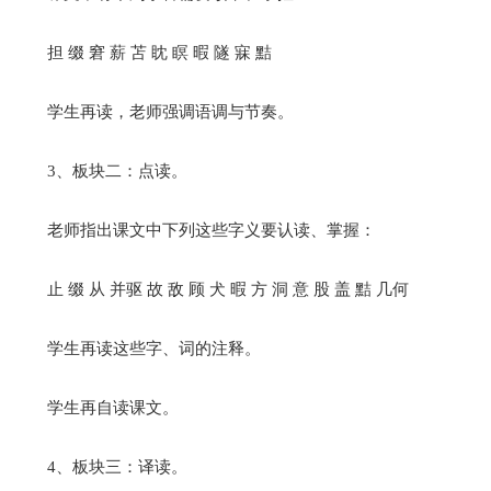
担 缀 窘 薪 苫 眈 瞑 暇 隧 寐 黠
学生再读，老师强调语调与节奏。
3、板块二：点读。
老师指出课文中下列这些字义要认读、掌握：
止 缀 从 并驱 故 敌 顾 犬 暇 方 洞 意 股 盖 黠 几何
学生再读这些字、词的注释。
学生再自读课文。
4、板块三：译读。