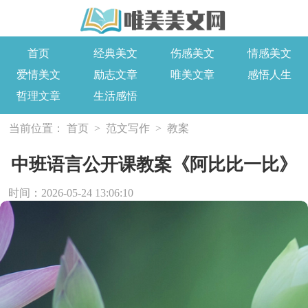
首页
经典美文
伤感美文
情感美文
爱情美文
励志文章
唯美文章
感悟人生
哲理文章
生活感悟
当前位置：
首页
>
范文写作
>
教案
中班语言公开课教案《阿比比一比》
时间：2026-05-24 13:06:10