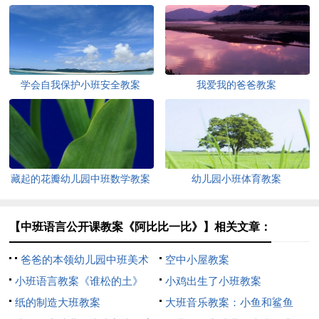
学会自我保护小班安全教案
我爱我的爸爸教案
藏起的花瓣幼儿园中班数学教案
幼儿园小班体育教案
【中班语言公开课教案《阿比比一比》】相关文章：
爸爸的本领幼儿园中班美术
空中小屋教案
教案
小班语言教案《谁松的土》
小鸡出生了小班教案
纸的制造大班教案
大班音乐教案：小鱼和鲨鱼