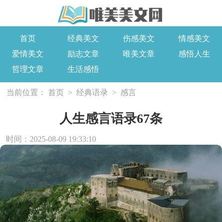
首页
经典美文
伤感美文
情感美文
爱情美文
励志文章
唯美文章
感悟人生
哲理文章
生活感悟
当前位置：
首页
>
经典语录
>
感言
人生感言语录67条
时间：2025-08-09 19:33:10