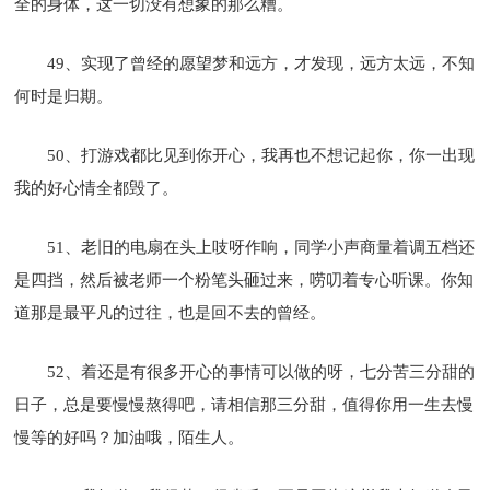
全的身体，这一切没有想象的那么糟。
49、实现了曾经的愿望梦和远方，才发现，远方太远，不知
何时是归期。
50、打游戏都比见到你开心，我再也不想记起你，你一出现
我的好心情全都毁了。
51、老旧的电扇在头上吱呀作响，同学小声商量着调五档还
是四挡，然后被老师一个粉笔头砸过来，唠叨着专心听课。你知
道那是最平凡的过往，也是回不去的曾经。
52、着还是有很多开心的事情可以做的呀，七分苦三分甜的
日子，总是要慢慢熬得吧，请相信那三分甜，值得你用一生去慢
慢等的好吗？加油哦，陌生人。