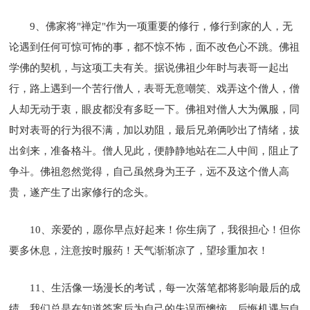
9、佛家将"禅定"作为一项重要的修行，修行到家的人，无
论遇到任何可惊可怖的事，都不惊不怖，面不改色心不跳。佛祖
学佛的契机，与这项工夫有关。据说佛祖少年时与表哥一起出
行，路上遇到一个苦行僧人，表哥无意嘲笑、戏弄这个僧人，僧
人却无动于衷，眼皮都没有多眨一下。佛祖对僧人大为佩服，同
时对表哥的行为很不满，加以劝阻，最后兄弟俩吵出了情绪，拔
出剑来，准备格斗。僧人见此，便静静地站在二人中间，阻止了
争斗。佛祖忽然觉得，自己虽然身为王子，远不及这个僧人高
贵，遂产生了出家修行的念头。
10、亲爱的，愿你早点好起来！你生病了，我很担心！但你
要多休息，注意按时服药！天气渐渐凉了，望珍重加衣！
11、生活像一场漫长的考试，每一次落笔都将影响最后的成
绩。我们总是在知道答案后为自己的失误而懊恼，后悔机遇与自