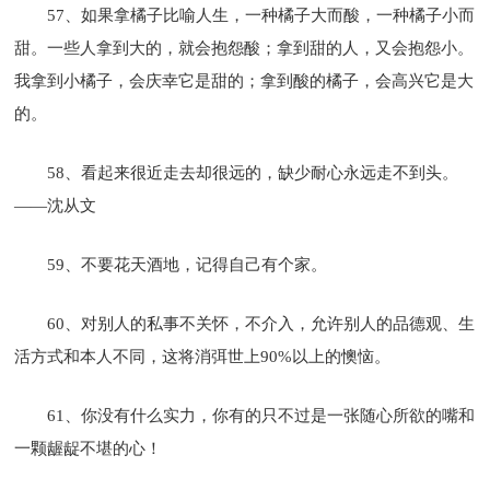
57、如果拿橘子比喻人生，一种橘子大而酸，一种橘子小而
甜。一些人拿到大的，就会抱怨酸；拿到甜的人，又会抱怨小。
我拿到小橘子，会庆幸它是甜的；拿到酸的橘子，会高兴它是大
的。
58、看起来很近走去却很远的，缺少耐心永远走不到头。
——沈从文
59、不要花天酒地，记得自己有个家。
60、对别人的私事不关怀，不介入，允许别人的品德观、生
活方式和本人不同，这将消弭世上90%以上的懊恼。
61、你没有什么实力，你有的只不过是一张随心所欲的嘴和
一颗龌龊不堪的心！