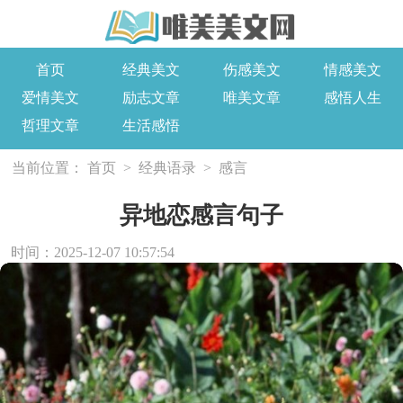
首页
经典美文
伤感美文
情感美文
爱情美文
励志文章
唯美文章
感悟人生
哲理文章
生活感悟
当前位置：
首页
>
经典语录
>
感言
异地恋感言句子
时间：2025-12-07 10:57:54