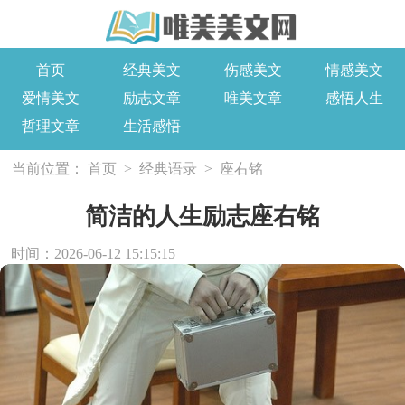
首页
经典美文
伤感美文
情感美文
爱情美文
励志文章
唯美文章
感悟人生
哲理文章
生活感悟
当前位置：
首页
>
经典语录
>
座右铭
简洁的人生励志座右铭
时间：2026-06-12 15:15:15