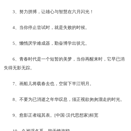
3、努力拼搏，让雄心与智慧在六月闪光！
4、当你停止尝试时，就是失败的时候。
5、懒惰厌学难成器，勤奋博学出状元。
6、青春时代是一个短暂的美梦，当你再醒来时，它早已消
失得无影无踪。
7、画船儿将载春去也，空留下半江明月。
8、不要为已消逝之年华叹息，须正视欲匆匆溜走的时光。
9、愈影正者端其表。[中国·汉代思想家]桓宽
10、久被浮名系，能无愧海鸥。