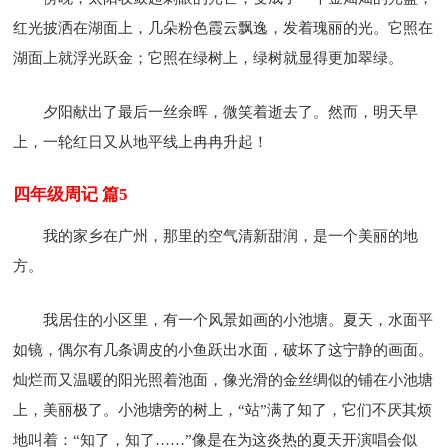
红光披洒在湖面上，几朵粉色霞云飘逸，发着瑰丽的光。它照在
湖面上就浮光跃金；它照在绿树上，绿树就显得更加翠绿。
夕阳献出了最后一丝余晖，微笑着逝去了。然而，明天早
上，一轮红日又从地平线上冉冉升起！
四年级周记 篇5
我的家乡在广州，那里的空气清新甜润，是一个美丽的地
方。
我居住的小区里，有一个风景如画的小池塘。夏天，水面平
如镜，偶尔有几条调皮的小鱼跃出水面，破坏了这宁静的画面。
灿烂而又温暖的阳光照着池面，像光滑的金丝绸似的铺在小池塘
上，美丽极了。小池塘旁的树上，“站”满了知了，它们不厌其烦
地叫着：“知了，知了……”像是在为这炎热的夏天开演唱会似