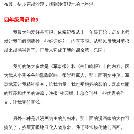
布其，徒步穿越沙漠，找到沙漠腹地的七星湖。
四年级周记 篇9
我最大的爱好是剪报。依稀记得从上一年级开始，语文老师
就让我们假期摘抄一些好词好句，内容不限。从那以后我对剪报
越来越感兴趣了。再后来它成了我的课余第一乐园！
我剪的绝大多数是《军事报》和《荆门晚报》上的内容。因
为我从小受爷爷的熏陶影响，很崇拜军人。那上面图文并茂，军
事武器让我精神振奋，给我力量！我也受妈妈的影响，喜欢华丽
的辞藻和优美的诗篇，晚报“校园版”上总会刊登一些优秀的作
文，让我受益匪浅！
另外一种是以漫画为主的剪贴本。那上面的漫画家的大作可
搞笑了，挤眉弄眼地丑化人物形象。我还经常模仿他们画画。