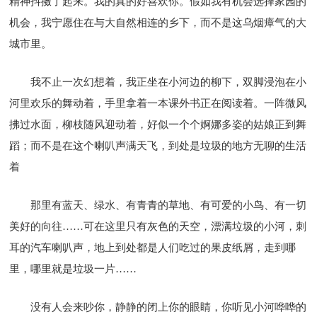
精神抖擞了起来。我的真的好喜欢你。假如我有机会选择家园的
机会，我宁愿住在与大自然相连的乡下，而不是这乌烟瘴气的大
城市里。
我不止一次幻想着，我正坐在小河边的柳下，双脚浸泡在小
河里欢乐的舞动着，手里拿着一本课外书正在阅读着。一阵微风
拂过水面，柳枝随风迎动着，好似一个个婀娜多姿的姑娘正到舞
蹈；而不是在这个喇叭声满天飞，到处是垃圾的地方无聊的生活
着
那里有蓝天、绿水、有青青的草地、有可爱的小鸟、有一切
美好的向往……可在这里只有灰色的天空，漂满垃圾的小河，刺
耳的汽车喇叭声，地上到处都是人们吃过的果皮纸屑，走到哪
里，哪里就是垃圾一片……
没有人会来吵你，静静的闭上你的眼睛，你听见小河哗哗的