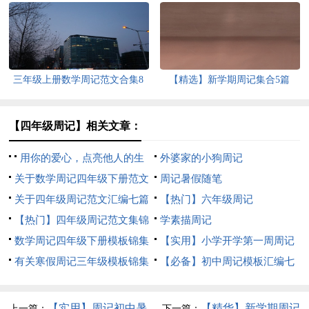
篇
三年级上册数学周记范文合集8
【精选】新学期周记集合5篇
篇
【四年级周记】相关文章：
用你的爱心，点亮他人的生
外婆家的小狗周记
活周记
关于数学周记四年级下册范文
周记暑假随笔
10篇
关于四年级周记范文汇编七篇
【热门】六年级周记
【热门】四年级周记范文集锦
学素描周记
（精选12篇）
数学周记四年级下册模板锦集
【实用】小学开学第一周周记
八篇
有关寒假周记三年级模板锦集
四篇
【必备】初中周记模板汇编七
十篇
篇
【实用】周记初中暑
【精华】新学期周记
上一篇：
下一篇：