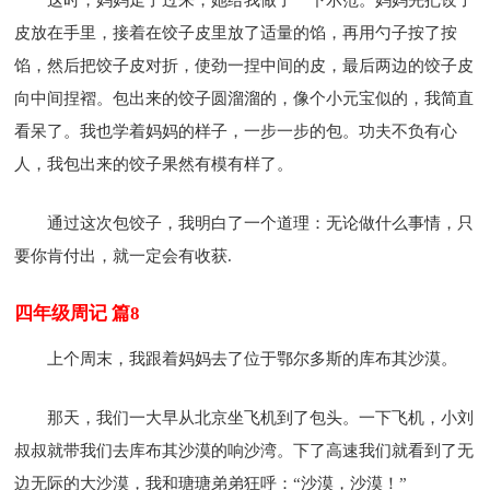
皮放在手里，接着在饺子皮里放了适量的馅，再用勺子按了按
馅，然后把饺子皮对折，使劲一捏中间的皮，最后两边的饺子皮
向中间捏褶。包出来的饺子圆溜溜的，像个小元宝似的，我简直
看呆了。我也学着妈妈的样子，一步一步的包。功夫不负有心
人，我包出来的饺子果然有模有样了。
通过这次包饺子，我明白了一个道理：无论做什么事情，只
要你肯付出，就一定会有收获.
四年级周记 篇8
上个周末，我跟着妈妈去了位于鄂尔多斯的库布其沙漠。
那天，我们一大早从北京坐飞机到了包头。一下飞机，小刘
叔叔就带我们去库布其沙漠的响沙湾。下了高速我们就看到了无
边无际的大沙漠，我和瑭瑭弟弟狂呼：“沙漠，沙漠！”