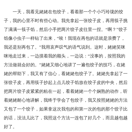
一天，我看见姥姥在包饺子，看着那一个个小巧玲珑的饺
子，我的心里不时有些心动。我先拿起一张饺子皮，再用筷子挑
了满满一筷子馅，然后小手把两片饺子皮往里一捏。“啊？”饺子
馅像小虫子一样钻了出来，“唉！我现在再包的话就是浪费了，
我还是别再包了。”我用哀声叹气的语气说到。这时，姥姥笑咪
咪地走过来，一边摸着我的额头，一边说：“没事的，按照我的
方法做就会好的。”姥姥又细心地讲了一遍包饺子的技巧，在姥
姥的帮助下，我又有了信心，看姥姥包饺子了。姥姥先拿起了一
张饺子皮，再用筷子抄起上点儿饺子馅放在饺子皮的中央，然后
把两片饺子皮紧紧的粘在一起，看着姥姥一个个娴熟的动作，听
着姥姥耐心地讲解，我终于学会了包饺子，我又按照姥姥的方法
又包了一个饺子，如果拿这次我包的和第一次的包的那个饺子比
的话，没法儿比了，我照这个方法一连包了好几个，而且越包越
好了。