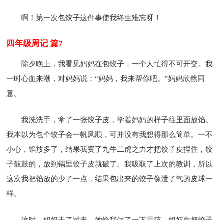
啊！第一次包饺子这件事使我终生难忘呀！
四年级周记 篇7
除夕晚上，我看见妈妈在包饺子，一个人忙得不可开交。我
一时心血来潮，对妈妈说：“妈妈，我来帮你吧。”妈妈欣然同
意。
我洗洗手，拿了一张饺子皮，学着妈妈的样子往里面放馅。
我本以为包个饺子会一帆风顺，可并没有我想得那么简单。一不
小心，馅放多了，结果我费了九牛二虎之力才把饺子皮捏住，饺
子鼓鼓的，放到锅里饺子皮就破了。我吸取了上次的教训，所以
这次我把馅放的少了一点，结果包出来的饺子像泄了气的皮球一
样。
这时，妈妈走了过来，她给我做了一下示范。妈妈先把饺子