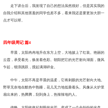
走下讲台后，我发现了自己的想法虽然很好，但是其实我的
自我介绍和其他害羞的同学也差不多，看来我还是要更加大胆一
点才可以呀。
四年级周记 篇4
早晨，太阳冉冉地升在东方上空，大地披上了红装。艳丽的
云霞，承受着光，焕发着色彩。朝阳把它的光芒射向湖面，微风
乍起，细浪跳跃，搅起满湖碎金。
中午，太阳不再是早晨的温柔，它将刺眼的光芒射向大地。
野草无奈地在酷热中熟睡，花儿无力地低垂着头。风像从火炉里
扇出来的，热腾腾，刮到身上，热辣辣地灼人。
傍晚，太阳收敛起刺眼的光芒，变成了一个金灿灿的光盘，