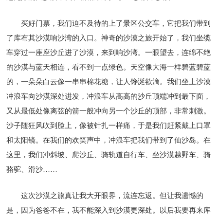
买好门票，我们迫不及待的上了景区公交车，它把我们带到
了库布其沙漠响沙湾的入口。神奇的沙漠之旅开始了，我们坐缆
车穿过一座座沙丘进了沙漠，来到响沙湾。一眼望去，连绵不绝
的沙漠与蓝天相连，看不到一点绿色。天空像大海一样碧蓝碧蓝
的，一朵朵白云像一串串棉花糖，让人馋涎欲滴。我们坐上沙漠
冲浪车向沙漠深处进发，冲浪车从高高的沙丘顶端冲到最下面，
又从最低处像离弦的箭一般冲向另一个沙丘的顶部，非常刺激。
沙子随狂风吹到脸上，像被针扎一样痛，于是我们赶紧戴上口罩
和太阳镜。在我们的欢笑声中，冲浪车把我们带到了仙沙岛。在
这里，我们冲斜坡、爬沙丘、骑轨道自行车、坐沙漠越野车、骑
骆驼、滑沙……
这次沙漠之旅真让我大开眼界，流连忘返。但让我遗憾的
是，因为爸爸不在，我不能深入到沙漠更深处。以后我要再来库