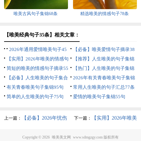
唯美古风句子集锦68条
精选唯美的情感句子78条
【唯美经典句子35条】相关文章：
2026年通用爱情唯美句子45
【必备】唯美爱情句子摘录38
条
【实用】2026年唯美的情感句
句
【推荐】人生唯美的句子集锦
子摘录96句
简短的唯美的情感句子摘录55
99条
【热门】人生唯美的句子集锦
条
【必备】人生唯美的句子集合
78句
2026年有关青春唯美句子集锦
69句
有关青春唯美句子集锦95句
60条
常用人生唯美的句子汇总77条
简单的人生唯美的句子75句
爱情的唯美句子集锦55句
【必备】2026年忧伤
【实用】2026年唯美
上一篇：
下一篇：
唯美句子合集59条
爱情句子锦集96条
Copyright © 2026
唯美美文网
www.sdmgzgy.com 版权所有