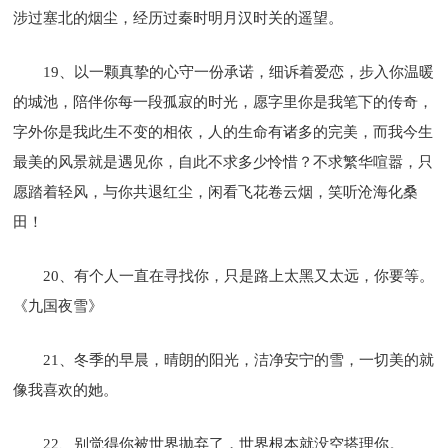
涉过塞北的烟尘，经历过秦时明月汉时关的遥望。
19、以一颗真挚的心守一份承诺，细诉着爱恋，步入你温暖
的城池，陪伴你每一段孤寂的时光，愿字里你是我笔下的传奇，
字外你是我此生不变的相依，人的生命有诸多的完美，而我今生
最美的风景就是遇见你，自此不求多少怜惜？不求繁华喧嚣，只
愿踏着轻风，与你共退红尘，闲看飞花卷云烟，笑听沧海化桑
田！
20、有个人一直在寻找你，只是路上太黑又太远，你要等。
《九国夜雪》
21、冬季的早晨，晴朗的阳光，洁净安宁的雪，一切美的就
像我喜欢的她。
22、别觉得你被世界抛弃了，世界根本就没空搭理你。