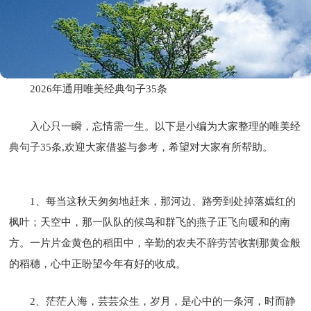
2026年通用唯美经典句子35条
入心只一瞬，忘情需一生。以下是小编为大家整理的唯美经
典句子35条,欢迎大家借鉴与参考，希望对大家有所帮助。
1、每当这秋天匆匆地赶来，那河边、路旁到处掉落嫣红的
枫叶；天空中，那一队队的候鸟和群飞的燕子正飞向暖和的南
方。一片片金黄色的稻田中，辛勤的农夫不辞劳苦收割那黄金般
的稻穗，心中正盼望今年有好的收成。
2、茫茫人海，芸芸众生，岁月，是心中的一条河，时而静