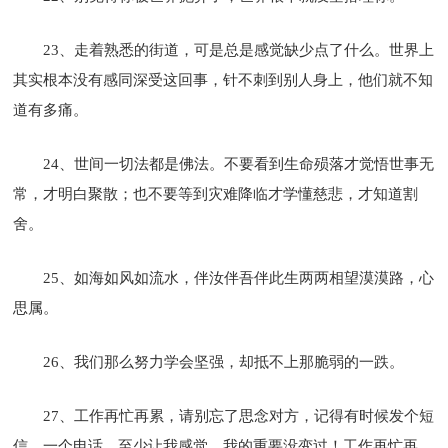
23、走着熟悉的街道，可是总是感觉缺少点了什么。世界上
其实根本没有感同深受这回事，针不刺到别人身上，他们就不知
道有多痛。
24、世间一切法都是佛法。不要看到生命殒落才觉悟世事无
常，才明白聚散；也不要等到灾难降临才学懂慈悲，才知道割
舍。
25、如海如风如流水，伴汝伴吾伴此生两两相望漠漠路，心
思属。
26、我们那么努力学会坚强，却抵不上那脆弱的一跌。
27、工作再忙再累，请别忘了思念对方，记得有时候发个短
信，一个电话。至少让我感觉，我的重要没变过！工作再忙再