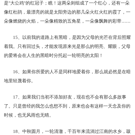
是"大公鸡"的红冠子；瞧！这两朵则组成了一个红心，还有一朵
像红杜鹃，最漂亮的就是太阳旁边的那几朵火红火红的霞了，一
朵像燃烧的火焰，一朵像精致的五角星，一朵像飘舞的彩带……
15、以前我的道路上有黑暗，是因为父母的光芒在背后照耀
着我。只有回过头，才能发现原来光是那么的明亮、耀眼，父母
的爱将会在人生的黑暗时分托起一轮明亮的太阳！
16、如果你所爱的人不是同样地爱着你，那么就必然是在暗
地里轻蔑着你。
17、如果我们当初不添加好友，现在也不会有那么多故事
了。只是曾经的我怎么也想不到，原来也会有这样一天念及你的
时候，也无风雨也无晴。
18、中秋圆月，一轮清澈，千百年来流淌过江南的水乡，跋