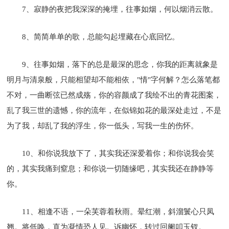
7、寂静的夜把我深深的掩埋，往事如烟，何以烟消云散。
8、简简单单的歌，总能勾起埋藏在心底回忆。
9、往事如烟，落下的总是最深的思念，你我的距离就象是
明月与清泉般，只能相望却不能相依，"情"字何解？怎么落笔都
不对，一曲断弦已然成殇，你的容颜成了我绘不出的青花图案，
乱了我三世的遗憾，你的流年，在似锦如花的最深处走过，不是
为了我，却乱了我的浮生，你一低头，写我一生的伤怀。
10、和你说我放下了，其实我还深爱着你；和你说我会笑
的，其实我痛到窒息；和你说一切随缘吧，其实我还在静静等
你。
11、相逢不语，一朵芙蓉着秋雨。晕红潮，斜溜鬟心只凤
翘。将低唤，直为凝情恐人见。诉幽怀，转过回阑叩玉钗。