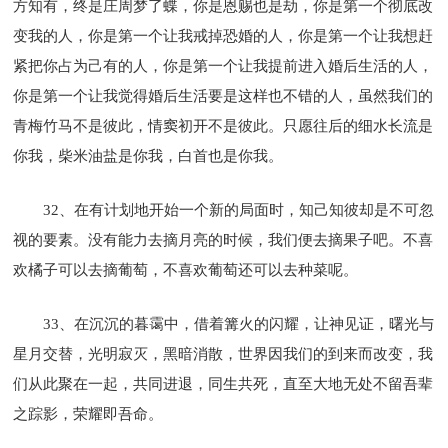
方知有，终是庄周梦了蝶，你是恩赐也是劫，你是第一个彻底改
变我的人，你是第一个让我戒掉恐婚的人，你是第一个让我想赶
紧把你占为己有的人，你是第一个让我提前进入婚后生活的人，
你是第一个让我觉得婚后生活要是这样也不错的人，虽然我们的
青梅竹马不是彼此，情窦初开不是彼此。只愿往后的细水长流是
你我，柴米油盐是你我，白首也是你我。
32、在有计划地开始一个新的局面时，知己知彼却是不可忽
视的要素。没有能力去摘月亮的时候，我们便去摘果子吧。不喜
欢橘子可以去摘葡萄，不喜欢葡萄还可以去种菜呢。
33、在沉沉的暮霭中，借着篝火的闪耀，让神见证，曙光与
星月交替，光明寂灭，黑暗消散，世界因我们的到来而改变，我
们从此聚在一起，共同进退，同生共死，直至大地无处不留吾辈
之踪影，荣耀即吾命。